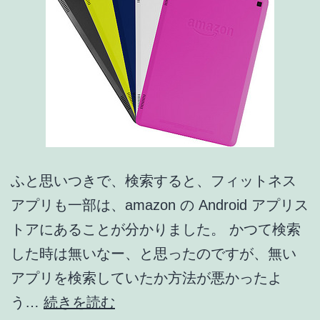
タ
イ
ム
セ
ー
ル
¥12,770
(約
ふと思いつきで、検索すると、フィットネス
40%
アプリも一部は、amazon の Android アプリス
Off)
トアにあることが分かりました。 かつて検索
!!
した時は無いなー、と思ったのですが、無い
アプリを検索していたか方法が悪かったよ
Kindle
う…
続きを読む