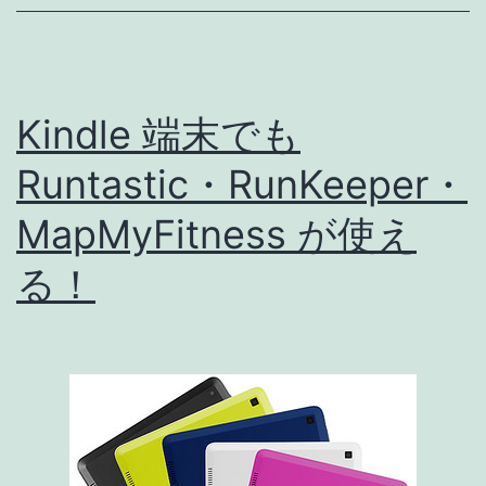
ス
マ
ー
Kindle 端末でも
ト
ウ
Runtastic・RunKeeper・
ォ
MapMyFitness が使え
ッ
る！
チ
Withings
Activite
Pop
が
Amazon