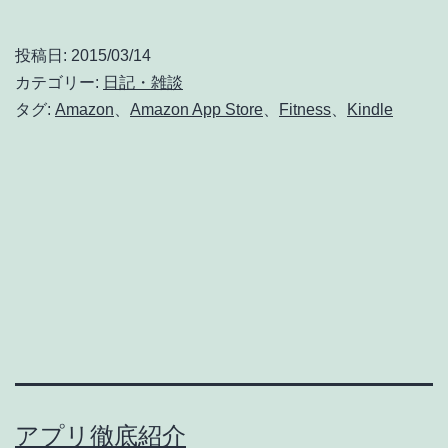
端
末
投稿日:
2015/03/14
で
カテゴリー:
日記・雑談
も
タグ:
Amazon
、
Amazon App Store
、
Fitness
、
Kindle
Runtastic・
RunKeeper・
MapMyFitness
が
使
え
る！
アプリ徹底紹介