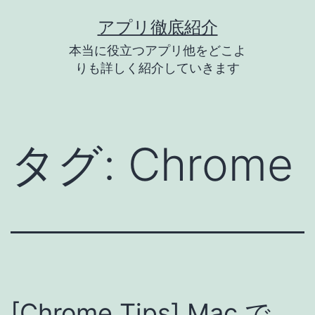
コ
アプリ徹底紹介
ン
本当に役立つアプリ他をどこよ
テ
りも詳しく紹介していきます
ン
ツ
へ
タグ:
Chrome
ス
キ
ッ
プ
[Chrome Tips] Mac で