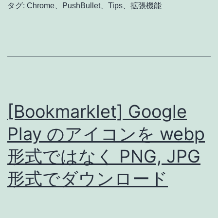
PushBullet
タグ:
Chrome
、
PushBullet
、
Tips
、
拡張機能
の
通
知
が
消
え
[Bookmarklet] Google
な
Play のアイコンを webp
い
形式ではなく PNG, JPG
場
合
形式でダウンロード
の
対