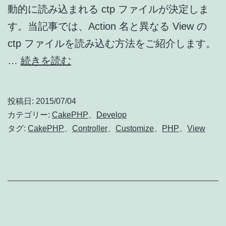
動的に読み込まれる ctp ファイルが決定しま
す。当記事では、Action 名と異なる View の
ctp ファイルを読み込む方法をご紹介します。
Cake
…
続きを読む
PHP
2.x
投稿日:
2015/07/04
で
カテゴリー:
CakePHP
、
Develop
読
タグ:
CakePHP
、
Controller
、
Customize
、
PHP
、
View
み
込
む
View
(ctp