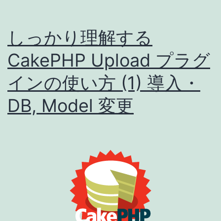
Upload
プ
しっかり理解する
ラ
CakePHP Upload プラグ
グ
インの使い方 (1) 導入・
イ
ン
DB, Model 変更
の
使
い
方
(2)
View
や