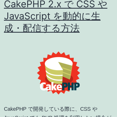
る
CakePHP 2.x で CSS や
方
JavaScript を動的に生
法
成・配信する方法
CakePHP で開発している際に、CSS や