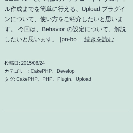
か
ル作成までを簡単に行える、Upload プラグイ
な
ンについて、使い方をご紹介したいと思いま
い
す。 今回は、Behavior の設定について、解説
時
し
したいと思います。 [pn-bo…
続きを読む
に
っ
は
か
投稿日:
2015/06/24
こ
り
カテゴリー:
CakePHP
、
Develop
れ
理
タグ:
CakePHP
、
PHP
、
Plugin
、
Upload
を
解
チ
す
ェ
る
ッ
CakeP
ク！
Upload