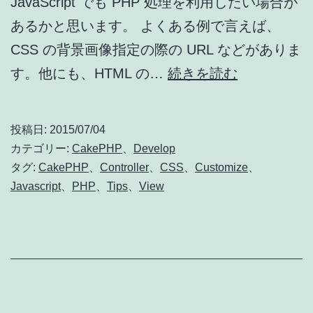
JavaScript でも PHP 処理を利用したい場合が
あるかと思います。 よくある例で言えば、
CSS の背景画像指定の際の URL などがありま
CakePHP
す。他にも、HTML の…
続きを読む
2.x
で
投稿日:
2015/07/04
CSS
カテゴリー:
CakePHP
、
Develop
や
タグ:
CakePHP
、
Controller
、
CSS
、
Customize
、
Javascript
、
PHP
、
Tips
、
View
JavaScript
を
動
的
に
生