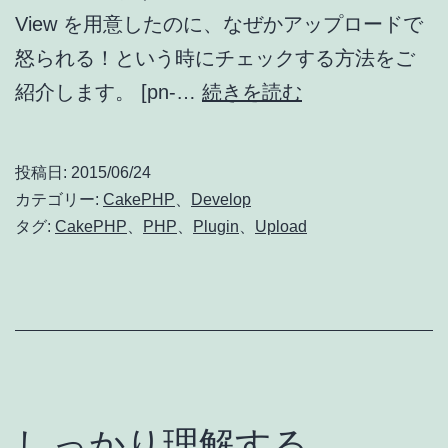
View を用意したのに、なぜかアップロードで
れ
怒られる！という時にチェックする方法をご
た
し
紹介します。 [pn-…
続きを読む
フ
っ
ァ
か
イ
投稿日:
2015/06/24
り
ル
カテゴリー:
CakePHP
、
Develop
理
タグ:
CakePHP
、
PHP
、
Plugin
、
Upload
を
解
リ
す
ネ
る
ー
CakePHP
ム
Upload
す
プ
しっかり理解する
る