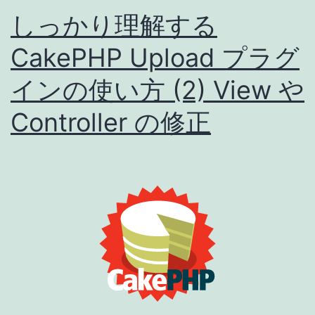
プ
しっかり理解する
ラ
CakePHP Upload プラグ
グ
インの使い方 (2) View や
イ
ン
Controller の修正
の
使
い
方
(3)
Behavi
の
設