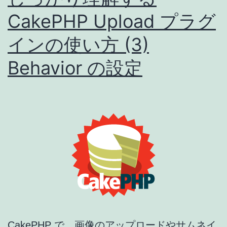
ラ
方
CakePHP Upload プラグ
グ
法
インの使い方 (3)
イ
ン
Behavior の設定
の
使
い
方
(4)
う
ま
く
動
CakePHP で、画像のアップロードやサムネイ