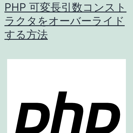
フ
PHP 可変長引数コンスト
ァ
ラクタをオーバーライド
イ
する方法
ル)
を
指
定
す
る
方
法