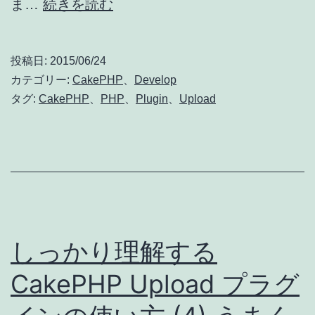
し
ま…
続きを読む
っ
か
投稿日:
2015/06/24
り
カテゴリー:
CakePHP
、
Develop
理
タグ:
CakePHP
、
PHP
、
Plugin
、
Upload
解
す
る
CakePHP
Upload
プ
しっかり理解する
ラ
CakePHP Upload プラグ
グ
イ