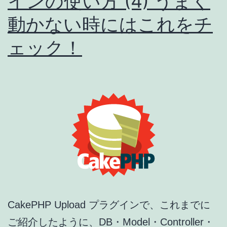
インの使い方 (4) うまく
ン
動かない時にはこれをチ
の
ェック！
使
い
方
(5)
ア
ッ
プ
ロ
ー
CakePHP Upload プラグインで、これまでに
ド
ご紹介したように、DB・Model・Controller・
さ