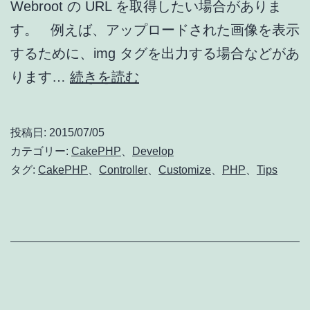
Webroot の URL を取得したい場合がありま
す。 例えば、アップロードされた画像を表示
するために、img タグを出力する場合などがあ
CakePHP
ります…
続きを読む
2.x
で
投稿日:
2015/07/05
webroot
カテゴリー:
CakePHP
、
Develop
の
タグ:
CakePHP
、
Controller
、
Customize
、
PHP
、
Tips
URL
を
取
得
す