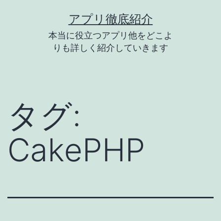
コ
アプリ徹底紹介
ン
本当に役立つアプリ他をどこよ
テ
りも詳しく紹介していきます
ン
ツ
へ
タグ:
ス
キ
CakePHP
ッ
プ