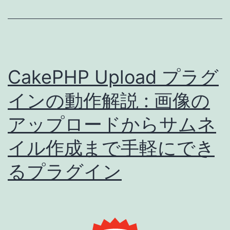
す
る
CakePHP
Upload
プ
CakePHP Upload プラグ
ラ
インの動作解説 : 画像の
グ
アップロードからサムネ
イ
ン
イル作成まで手軽にでき
の
るプラグイン
使
い
方
(1)