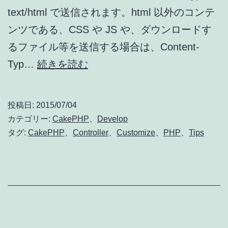
text/html で送信されます。html 以外のコンテ
ンツである、CSS や JS や、ダウンロードす
るファイル等を送信する場合は、Content-
CakePHP
Typ…
続きを読む
2.x
で
投稿日:
2015/07/04
MIME
カテゴリー:
CakePHP
、
Develop
type
タグ:
CakePHP
、
Controller
、
Customize
、
PHP
、
Tips
(Content-
Type)
を
指
定