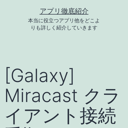
コ
アプリ徹底紹介
ン
本当に役立つアプリ他をどこよ
テ
りも詳しく紹介していきます
ン
ツ
へ
ス
[Galaxy]
キ
ッ
Miracast クラ
プ
イアント接続