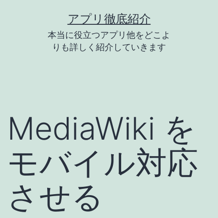
コ
アプリ徹底紹介
ン
本当に役立つアプリ他をどこよ
テ
りも詳しく紹介していきます
ン
ツ
へ
ス
MediaWiki を
キ
ッ
モバイル対応
プ
させる