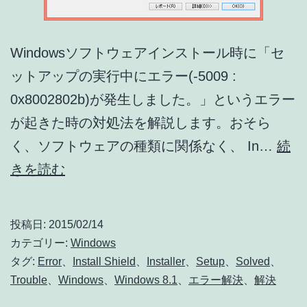
Windowsソフトウェアインストール時に「セ
ットアップの実行中にエラー(-5009 :
0x8002802b)が発生しました。」というエラー
が起きた時の対処法を解説します。おそら
く、ソフトウェアの種類に関係なく、 In…
続
Windows
きを読む
ソ
フ
投稿日:
2015/02/14
ト
カテゴリー:
Windows
ウ
タグ:
Error
、
Install Shield
、
Installer
、
Setup
、
Solved
、
Trouble
、
Windows
、
Windows 8.1
、
エラー解決
、
解決
ェ