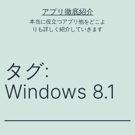
コ
アプリ徹底紹介
ン
本当に役立つアプリ他をどこよ
テ
りも詳しく紹介していきます
ン
ツ
へ
タグ:
ス
キ
Windows 8.1
ッ
プ