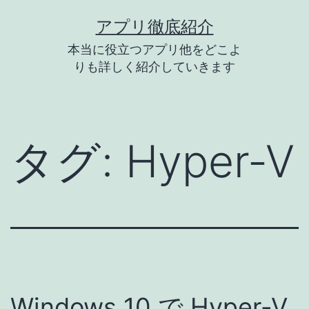
コ
アプリ徹底紹介
ン
本当に役立つアプリ他をどこよ
テ
りも詳しく紹介していきます
ン
ツ
へ
タグ:
Hyper-V
ス
キ
ッ
プ
Windows 10 で Hyper-V