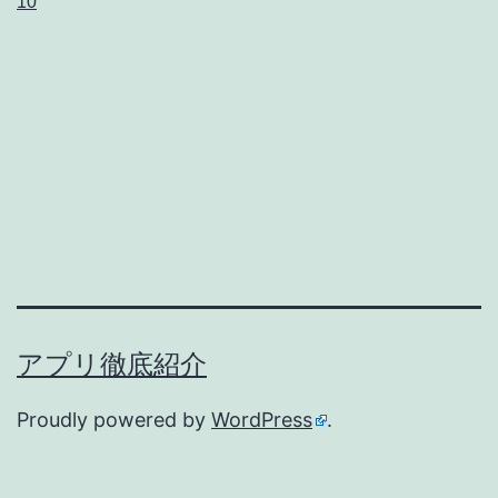
10
Oracle
VirtualBox
v5.0.0
は
両
立
で
き
な
い
アプリ徹底紹介
!?
Proudly powered by
WordPress
.