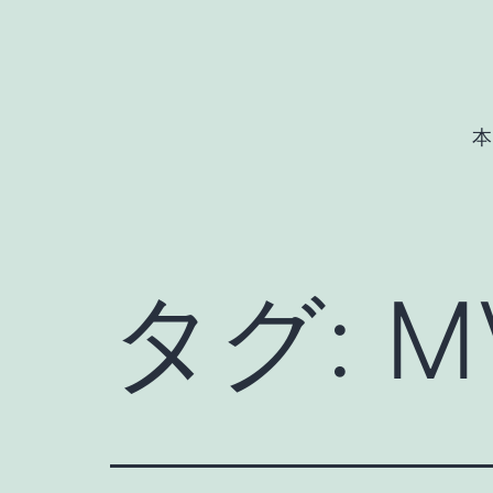
コ
ン
テ
ン
本
ツ
へ
ス
キ
タグ:
M
ッ
プ