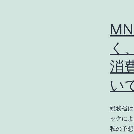
MN
く
消
い
総務省は
ックによ
私の予想