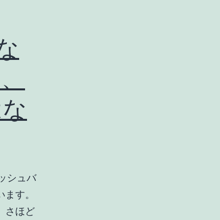
はな
そ、
はな
ッシュバ
います。
、さほど