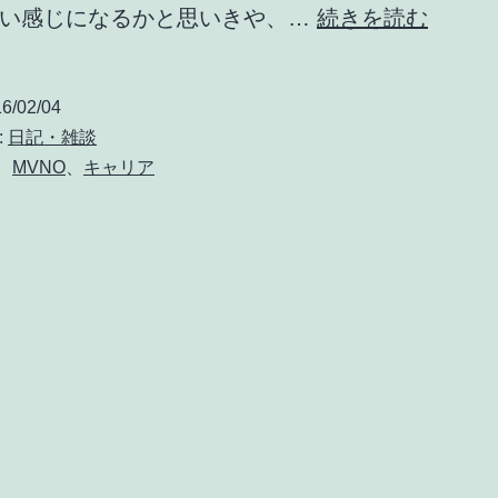
MNP
ない感じになるかと思いきや、…
続きを読む
実
質
6/02/04
0
:
日記・雑談
円
、
MVNO
、
キャリア
廃
止
で
は
な
く、
基
本